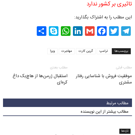
تاثیری بر کشور ندارد
این مطلب را به اشتراک بگذارید:
Share
WhatsApp
Skype
LinkedIn
Facebook
Gmail
Twitter
Telegram
برچسب‌ها
ترامپ
گرین کارت
مهاجرت
ویزا
مطلب قبلی
مطلب بعدی
موفقیت فروش با شناسایی رفتار
استقبال ژرمن‌ها از هاچ‌بک داغ
مشتری
کره‌ای
مطالب مرتبط
مطالب بیشتر از این نویسنده
تازه‌ها