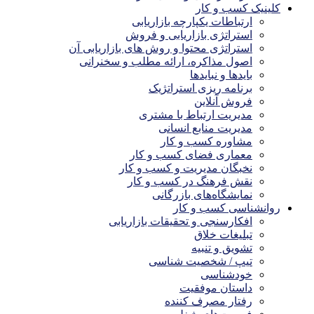
کلینیک کسب و کار
ارتباطات یکپارچه بازاریابی
استراتژی بازاریابی و فروش
استراتژی محتوا و روش های بازاریابی آن
اصول مذاکره، ارائه مطلب و سخنرانی
بایدها و نبایدها
برنامه ریزی استراتژیک
فروش آنلاین
مدیریت ارتباط با مشتری
مدیریت منابع انسانی
مشاوره کسب و کار
معماری فضای کسب و کار
نخبگان مدیریت و کسب و کار
نقش فرهنگ در کسب و کار
نمایشگاه‌های بازرگانی
روانشناسی کسب و کار
افکارسنجی و تحقیقات بازاریابی
تبلیغات خلاق
تشویق و تنبیه
تیپ / شخصیت شناسی
خودشناسی
داستان موفقیت
رفتار مصرف کننده