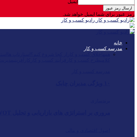
ایمیل
رمز عبور برای شما ایمیل خواهد شد.
رادیو کسب و کار
خانه
مدرسه کسب و کار
همه
اخلاق کسب و کار
از کجا شروع کنم؟
استارتاپ ها
استع
کلامی
طرح کسب و کار
فرآیند کسب و کار
کارآفرینی
مدیریت
مدرسه کسب و کار
۱۰ ویژگی مدیران چابک
برندسازی
مروری بر استراتژی های بازاریابی و تحلیل SWOT شرکت « ردبول…
اصول اقتصادی و مالی