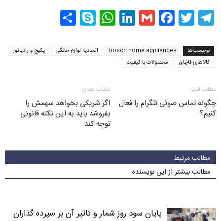
Share
WhatsApp
Skype
LinkedIn
Facebook
Gmail
Twitter
Telegram
برچسب‌ها
bosch home appliances
اتحادیه لوازم خانگی
پکیج و رادیاتور
كالاهاى قاچاق
محصولات با کیفیت
مطلب قبلی
مطلب بعدی
چگونه تماس صوتی تلگرام را فعال
اگر شریکی بخواهد سهمش را
کنیم؟
بفروشد باید به این نکته قانونی
توجه کند.
مطالب مرتبط
مطالب بیشتر از این نویسنده
پایان سود روز شمار و تاثیر آن بر سپرده گذاران