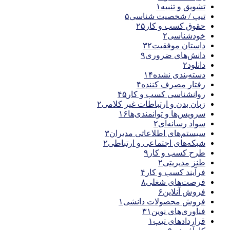
تشویق و تنبیه
۱
تیپ / شخصیت شناسی
۵
حقوق کسب و کار
۲۵
خودشناسی
۲
داستان موفقیت
۳۲
دانش‌های ضروری
۹
دانلود
۲
دسته‌بندی نشده
۱۴
رفتار مصرف کننده
۴
روانشناسی کسب و کار
۴۵
زبان بدن و ارتباطات غیر کلامی
۲
سرویس‌ها و توانمندی‌ها
۱۶
سواد رسانه‌ای
۲
سیستم‌های اطلاعاتی مدیران
۳
شبکه‌های اجتماعی و ارتباطی
۲
طرح کسب و کار
۹
طنز مدیریتی
۲
فرآیند کسب و کار
۴
فرصت‌های شغلی
۸
فروش آنلاین
۶
فروش محصولات دانشی
۱
فناوری‌های نوین
۳۱
قراردادهای تیپ
۱