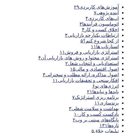
آموزش‌های کاربردی
۲۹
آینده پژوهی
۷
اپ‌های کاربردی
۴
اتوماسیون فرآیندها
۳
اخلاق کسب و کار
۴
ارتباطات یکپارچه بازاریابی
۴
از کجا شروع کنم؟
۵
استارتاپ ها
۱۱
استراتژی بازاریابی و فروش
۱۱
استراتژی محتوا و روش های بازاریابی آن
۴
استعدادیابی و انتخاب شغل
۲
اصول اقتصادی و مالی
۱۵
اصول مذاکره، ارائه مطلب و سخنرانی
۳
افکارسنجی و تحقیقات بازاریابی
۱۱
انرژی‌های نو
۶
بایدها و نبایدها
۲۱
برنامه ریزی استراتژیک
۷
برندسازی
۱۱
بهداشت و سلامت شغلی
۳
پادکست کسب و کار
۱۰
پایگاه‌های مبتنی بر وب
۲
تازه‌ها
۱۳۱
تبلیغات خلاق
۵