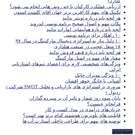
گذارد؟
ارزیابی عملکرد کارکنان با چه روش هایی انجام می شود؟
تکنیک های مهم کارافرین برتر جهان آقای کلمنت استون
هر آنچه باید درباره توییتر بدانید
نکات مهم و اصول صحیح برنامه نویسی اندروید
آنچه باید درباره هواپیمایی امارات بدانید
۱۰ راهکار برای برنامه نویسی
۱۰ دلیل نیاز به استراتژی دیجیتال مارکتینگ در سال ۹۷
۱۸ شغل عجیب در صنعت هتلداری
هر آنچه باید درباره قیف فروش بدانید
معیار های مهم در ایمیل مارکتینگ
ویژگی‌های شخصیتی لازم برای اعضای تیم‌های استارتاپی
ایرانی
۱۰ ویژگی مدیران چابک
آشنایی با چاپگر جوهر افشان
مروری بر استراتژی های بازاریابی و تحلیل SWOT شرکت «
ردبول »
پایان سود روز شمار و تاثیر آن بر سپرده گذاران
فرانچایز چیست؟
جریان‌های درآمدی در مدل کسب و کار
قابلیت های تلویزیون هوشمند کدام برند بهتر است؟
توصیه های مهم برای طراحی داخلی استارت آپ‌ ها
دسته بندی