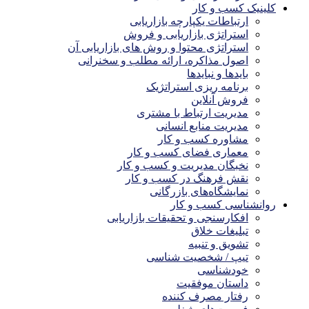
کلینیک کسب و کار
ارتباطات یکپارچه بازاریابی
استراتژی بازاریابی و فروش
استراتژی محتوا و روش های بازاریابی آن
اصول مذاکره، ارائه مطلب و سخنرانی
بایدها و نبایدها
برنامه ریزی استراتژیک
فروش آنلاین
مدیریت ارتباط با مشتری
مدیریت منابع انسانی
مشاوره کسب و کار
معماری فضای کسب و کار
نخبگان مدیریت و کسب و کار
نقش فرهنگ در کسب و کار
نمایشگاه‌های بازرگانی
روانشناسی کسب و کار
افکارسنجی و تحقیقات بازاریابی
تبلیغات خلاق
تشویق و تنبیه
تیپ / شخصیت شناسی
خودشناسی
داستان موفقیت
رفتار مصرف کننده