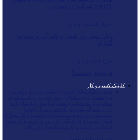
SWOT شرکت « ردبول…
اصول اقتصادی و مالی
پایان سود روز شمار و تاثیر آن بر سپرده
گذاران
طرح کسب و کار
فرانچایز چیست؟
کلینیک کسب و کار
همه
ارتباطات یکپارچه بازاریابی
استراتژی بازاریابی و
فروش
استراتژی محتوا و روش های بازاریابی آن
اصول
مذاکره، ارائه مطلب و سخنرانی
بایدها و نبایدها
برنامه
ریزی استراتژیک
فروش آنلاین
مدیریت ارتباط با
مشتری
مدیریت منابع انسانی
مشاوره کسب و کار
معماری
فضای کسب و کار
نخبگان مدیریت و کسب و کار
نقش
فرهنگ در کسب و کار
نمایشگاه‌های بازرگانی
مدیریت منابع انسانی