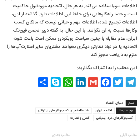
اطلاعات سوءاستفاده می‌کند. به هر حال، اتحادیه موردقبول حاکمیت
است و حتما راهکارهایی برای حفظ این اطلاعات دارد. گذشته از این،
اطلاعات تجمیع شده، اطلاعات مهم و حیاتی نیست که مالکان کسب
وکارها نسبت به آن نگرانند. با این حال، به گفته دبیر انجمن فین‌تک
ایران، عدم مقابله با چنین سیاست رویکردی ممکن است باعث شود؛
اتحادیه یا هر نهاد نظارتی دیگری بخواهد مشتریان سایر استارت‌آپ‌ها را
ملزم به دریافت مجوز کند.
این مطلب را به اشتراک بگذارید:
Share
WhatsApp
Skype
LinkedIn
Facebook
Gmail
Twitter
Telegram
منبع
دنیای اقتصاد
برچسب‌ها
اقتصاد ایران
شناسنامه‌ برای کسب‌وکارهای اینترنتی
کسب‌وکارهای خرد اینترنتی
کنترل و نظارت
مطلب قبلی
مطلب بعدی