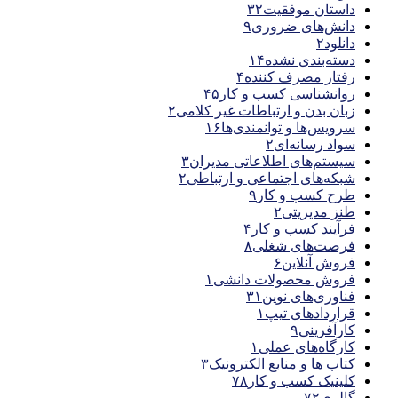
داستان موفقیت
۳۲
دانش‌های ضروری
۹
دانلود
۲
دسته‌بندی نشده
۱۴
رفتار مصرف کننده
۴
روانشناسی کسب و کار
۴۵
زبان بدن و ارتباطات غیر کلامی
۲
سرویس‌ها و توانمندی‌ها
۱۶
سواد رسانه‌ای
۲
سیستم‌های اطلاعاتی مدیران
۳
شبکه‌های اجتماعی و ارتباطی
۲
طرح کسب و کار
۹
طنز مدیریتی
۲
فرآیند کسب و کار
۴
فرصت‌های شغلی
۸
فروش آنلاین
۶
فروش محصولات دانشی
۱
فناوری‌های نوین
۳۱
قراردادهای تیپ
۱
کارآفرینی
۹
کارگاه‌های عملی
۱
کتاب ها و منابع الکترونیک
۳
کلینیک کسب و کار
۷۸
گالری
۷۲