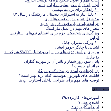
نکات مهم و اصول صحیح برنامه نویسی اندروید
آنچه باید درباره هواپیمایی امارات بدانید
۱۰ راهکار برای برنامه نویسی
۱۰ دلیل نیاز به استراتژی دیجیتال مارکتینگ در سال ۹۷
۱۸ شغل عجیب در صنعت هتلداری
هر آنچه باید درباره قیف فروش بدانید
معیار های مهم در ایمیل مارکتینگ
ویژگی‌های شخصیتی لازم برای اعضای تیم‌های استارتاپی
ایرانی
۱۰ ویژگی مدیران چابک
آشنایی با چاپگر جوهر افشان
مروری بر استراتژی های بازاریابی و تحلیل SWOT شرکت «
ردبول »
پایان سود روز شمار و تاثیر آن بر سپرده گذاران
فرانچایز چیست؟
جریان‌های درآمدی در مدل کسب و کار
قابلیت های تلویزیون هوشمند کدام برند بهتر است؟
توصیه های مهم برای طراحی داخلی استارت آپ‌ ها
دسته بندی
آموزش‌های کاربردی
۲۹
آینده پژوهی
۷
اپ‌های کاربردی
۴