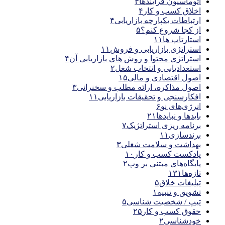
اتوماسیون فرآیندها
۳
اخلاق کسب و کار
۴
ارتباطات یکپارچه بازاریابی
۴
از کجا شروع کنم؟
۵
استارتاپ ها
۱۱
استراتژی بازاریابی و فروش
۱۱
استراتژی محتوا و روش های بازاریابی آن
۴
استعدادیابی و انتخاب شغل
۲
اصول اقتصادی و مالی
۱۵
اصول مذاکره، ارائه مطلب و سخنرانی
۳
افکارسنجی و تحقیقات بازاریابی
۱۱
انرژی‌های نو
۶
بایدها و نبایدها
۲۱
برنامه ریزی استراتژیک
۷
برندسازی
۱۱
بهداشت و سلامت شغلی
۳
پادکست کسب و کار
۱۰
پایگاه‌های مبتنی بر وب
۲
تازه‌ها
۱۳۱
تبلیغات خلاق
۵
تشویق و تنبیه
۱
تیپ / شخصیت شناسی
۵
حقوق کسب و کار
۲۵
خودشناسی
۲