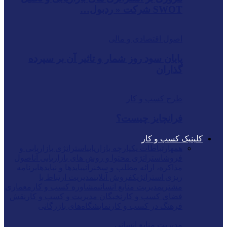
SWOT شرکت « ردبول…
اصول اقتصادی و مالی
پایان سود روز شمار و تاثیر آن بر سپرده
گذاران
طرح کسب و کار
فرانچایز چیست؟
کلینیک کسب و کار
همه
ارتباطات یکپارچه بازاریابی
استراتژی بازاریابی و
فروش
استراتژی محتوا و روش های بازاریابی آن
اصول
مذاکره، ارائه مطلب و سخنرانی
بایدها و نبایدها
برنامه
ریزی استراتژیک
فروش آنلاین
مدیریت ارتباط با
مشتری
مدیریت منابع انسانی
مشاوره کسب و کار
معماری
فضای کسب و کار
نخبگان مدیریت و کسب و کار
نقش
فرهنگ در کسب و کار
نمایشگاه‌های بازرگانی
مدیریت منابع انسانی