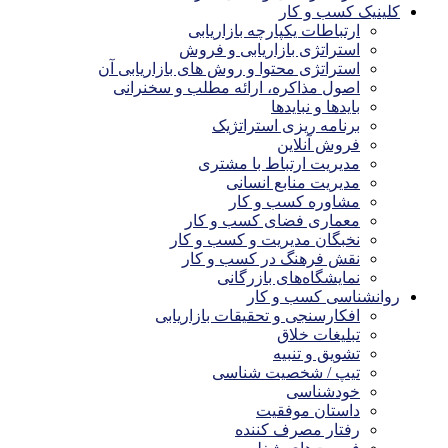
کلینیک کسب و کار
ارتباطات یکپارچه بازاریابی
استراتژی بازاریابی و فروش
استراتژی محتوا و روش های بازاریابی آن
اصول مذاکره، ارائه مطلب و سخنرانی
بایدها و نبایدها
برنامه ریزی استراتژیک
فروش آنلاین
مدیریت ارتباط با مشتری
مدیریت منابع انسانی
مشاوره کسب و کار
معماری فضای کسب و کار
نخبگان مدیریت و کسب و کار
نقش فرهنگ در کسب و کار
نمایشگاه‌های بازرگانی
روانشناسی کسب و کار
افکارسنجی و تحقیقات بازاریابی
تبلیغات خلاق
تشویق و تنبیه
تیپ / شخصیت شناسی
خودشناسی
داستان موفقیت
رفتار مصرف کننده