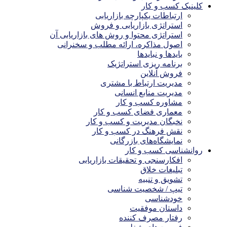
کلینیک کسب و کار
ارتباطات یکپارچه بازاریابی
استراتژی بازاریابی و فروش
استراتژی محتوا و روش های بازاریابی آن
اصول مذاکره، ارائه مطلب و سخنرانی
بایدها و نبایدها
برنامه ریزی استراتژیک
فروش آنلاین
مدیریت ارتباط با مشتری
مدیریت منابع انسانی
مشاوره کسب و کار
معماری فضای کسب و کار
نخبگان مدیریت و کسب و کار
نقش فرهنگ در کسب و کار
نمایشگاه‌های بازرگانی
روانشناسی کسب و کار
افکارسنجی و تحقیقات بازاریابی
تبلیغات خلاق
تشویق و تنبیه
تیپ / شخصیت شناسی
خودشناسی
داستان موفقیت
رفتار مصرف کننده