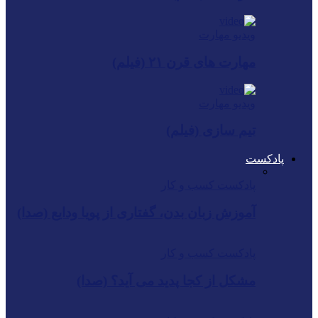
ویدیو مهارت
مهارت های قرن ۲۱ (فیلم)
ویدیو مهارت
تیم سازی (فیلم)
پادکست
پادکست کسب و کار
آموزش زبان بدن، گفتاری از پویا ودایع (صدا)
پادکست کسب و کار
مشکل از کجا پدید می آید؟ (صدا)