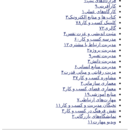
قراردادهای تیپ
۱
کارآفرینی
۹
کارگاه‌های عملی
۱
کتاب ها و منابع الکترونیک
۳
کلینیک کسب و کار
۷۸
گالری
۷۲
مثبت اندیشی و عزت نفس
۴
مدرسه کسب و کار
۶۰
مدیریت ارتباط با مشتری
۱۲
مدیریت پروژه
۲
مدیریت تغییر
۹
مدیریت دانش
۳
مدیریت منابع انسانی
۶
مزیت رقابتی و مبانی قدرت
۴
مشاوره کسب و کار
۳۷
معماری سازمانی
۲
معماری فضای کسب و کار
۳
منابع آموزشی
۱۹
مهارت‌های ارتباطی
۷
نخبگان مدیریت و کسب و کار
۱۱
نقش فرهنگ در کسب و کار
۳
نمایشگاه‌های بازرگانی
۲
ویدیو مهارت
۱۱