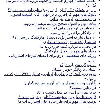
انقلاب صنعتی چهارم چیست و چگونه بر زندگی ما تاثیر می
گذارد؟
ارزیابی عملکرد کارکنان با چه روش هایی انجام می شود؟
تکنیک های مهم کارافرین برتر جهان آقای کلمنت استون
هر آنچه باید درباره توییتر بدانید
نکات مهم و اصول صحیح برنامه نویسی اندروید
آنچه باید درباره هواپیمایی امارات بدانید
۱۰ راهکار برای برنامه نویسی
۱۰ دلیل نیاز به استراتژی دیجیتال مارکتینگ در سال ۹۷
۱۸ شغل عجیب در صنعت هتلداری
هر آنچه باید درباره قیف فروش بدانید
معیار های مهم در ایمیل مارکتینگ
ویژگی‌های شخصیتی لازم برای اعضای تیم‌های استارتاپی
ایرانی
۱۰ ویژگی مدیران چابک
آشنایی با چاپگر جوهر افشان
مروری بر استراتژی های بازاریابی و تحلیل SWOT شرکت «
ردبول »
پایان سود روز شمار و تاثیر آن بر سپرده گذاران
فرانچایز چیست؟
جریان‌های درآمدی در مدل کسب و کار
قابلیت های تلویزیون هوشمند کدام برند بهتر است؟
توصیه های مهم برای طراحی داخلی استارت آپ‌ ها