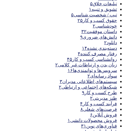
تبلیغات خلاق
۵
تشویق و تنبیه
۱
تیپ / شخصیت شناسی
۵
حقوق کسب و کار
۲۵
خودشناسی
۲
داستان موفقیت
۳۲
دانش‌های ضروری
۹
دانلود
۲
دسته‌بندی نشده
۱۴
رفتار مصرف کننده
۴
روانشناسی کسب و کار
۴۵
زبان بدن و ارتباطات غیر کلامی
۲
سرویس‌ها و توانمندی‌ها
۱۶
سواد رسانه‌ای
۲
سیستم‌های اطلاعاتی مدیران
۳
شبکه‌های اجتماعی و ارتباطی
۲
طرح کسب و کار
۹
طنز مدیریتی
۲
فرآیند کسب و کار
۴
فرصت‌های شغلی
۸
فروش آنلاین
۶
فروش محصولات دانشی
۱
فناوری‌های نوین
۳۱