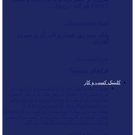
SWOT شرکت « ردبول…
اصول اقتصادی و مالی
پایان سود روز شمار و تاثیر آن بر سپرده
گذاران
طرح کسب و کار
فرانچایز چیست؟
کلینیک کسب و کار
همه
ارتباطات یکپارچه بازاریابی
استراتژی بازاریابی و
فروش
استراتژی محتوا و روش های بازاریابی آن
اصول
مذاکره، ارائه مطلب و سخنرانی
بایدها و نبایدها
برنامه
ریزی استراتژیک
فروش آنلاین
مدیریت ارتباط با
مشتری
مدیریت منابع انسانی
مشاوره کسب و کار
معماری
فضای کسب و کار
نخبگان مدیریت و کسب و کار
نقش
فرهنگ در کسب و کار
نمایشگاه‌های بازرگانی
مدیریت منابع انسانی