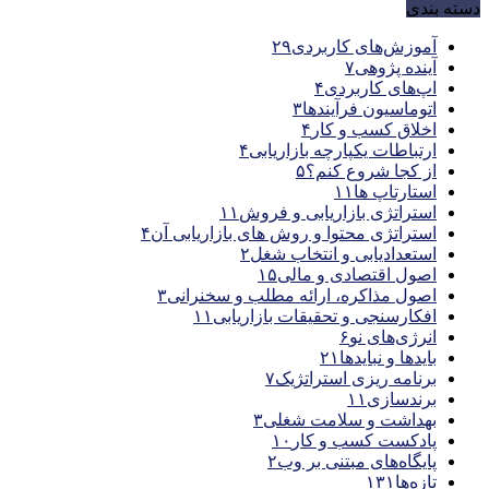
دسته بندی
آموزش‌های کاربردی
۲۹
آینده پژوهی
۷
اپ‌های کاربردی
۴
اتوماسیون فرآیندها
۳
اخلاق کسب و کار
۴
ارتباطات یکپارچه بازاریابی
۴
از کجا شروع کنم؟
۵
استارتاپ ها
۱۱
استراتژی بازاریابی و فروش
۱۱
استراتژی محتوا و روش های بازاریابی آن
۴
استعدادیابی و انتخاب شغل
۲
اصول اقتصادی و مالی
۱۵
اصول مذاکره، ارائه مطلب و سخنرانی
۳
افکارسنجی و تحقیقات بازاریابی
۱۱
انرژی‌های نو
۶
بایدها و نبایدها
۲۱
برنامه ریزی استراتژیک
۷
برندسازی
۱۱
بهداشت و سلامت شغلی
۳
پادکست کسب و کار
۱۰
پایگاه‌های مبتنی بر وب
۲
تازه‌ها
۱۳۱