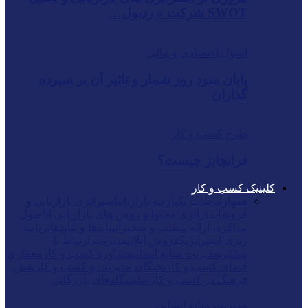
SWOT شرکت « ردبول…
اصول اقتصادی و مالی
پایان سود روز شمار و تاثیر آن بر سپرده
گذاران
طرح کسب و کار
فرانچایز چیست؟
کلینیک کسب و کار
همه
ارتباطات یکپارچه بازاریابی
استراتژی بازاریابی و
فروش
استراتژی محتوا و روش های بازاریابی آن
اصول
مذاکره، ارائه مطلب و سخنرانی
بایدها و نبایدها
برنامه
ریزی استراتژیک
فروش آنلاین
مدیریت ارتباط با
مشتری
مدیریت منابع انسانی
مشاوره کسب و کار
معماری
فضای کسب و کار
نخبگان مدیریت و کسب و کار
نقش
فرهنگ در کسب و کار
نمایشگاه‌های بازرگانی
مدیریت منابع انسانی