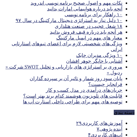
نکات مهم و اصول صحیح برنامه نویسی اندروید
آنچه باید درباره هواپیمایی امارات بدانید
۱۰ راهکار برای برنامه نویسی
۱۰ دلیل نیاز به استراتژی دیجیتال مارکتینگ در سال ۹۷
۱۸ شغل عجیب در صنعت هتلداری
هر آنچه باید درباره قیف فروش بدانید
معیار های مهم در ایمیل مارکتینگ
ویژگی‌های شخصیتی لازم برای اعضای تیم‌های استارتاپی
ایرانی
۱۰ ویژگی مدیران چابک
آشنایی با چاپگر جوهر افشان
مروری بر استراتژی های بازاریابی و تحلیل SWOT شرکت «
ردبول »
پایان سود روز شمار و تاثیر آن بر سپرده گذاران
فرانچایز چیست؟
جریان‌های درآمدی در مدل کسب و کار
قابلیت های تلویزیون هوشمند کدام برند بهتر است؟
توصیه های مهم برای طراحی داخلی استارت آپ‌ ها
دسته بندی
آموزش‌های کاربردی
۲۹
آینده پژوهی
۷
اپ‌های کاربردی
۴