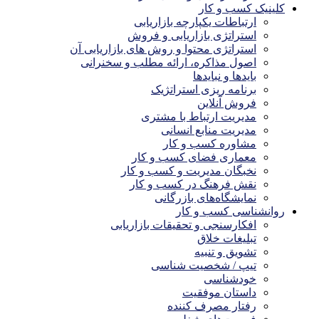
کلینیک کسب و کار
ارتباطات یکپارچه بازاریابی
استراتژی بازاریابی و فروش
استراتژی محتوا و روش های بازاریابی آن
اصول مذاکره، ارائه مطلب و سخنرانی
بایدها و نبایدها
برنامه ریزی استراتژیک
فروش آنلاین
مدیریت ارتباط با مشتری
مدیریت منابع انسانی
مشاوره کسب و کار
معماری فضای کسب و کار
نخبگان مدیریت و کسب و کار
نقش فرهنگ در کسب و کار
نمایشگاه‌های بازرگانی
روانشناسی کسب و کار
افکارسنجی و تحقیقات بازاریابی
تبلیغات خلاق
تشویق و تنبیه
تیپ / شخصیت شناسی
خودشناسی
داستان موفقیت
رفتار مصرف کننده