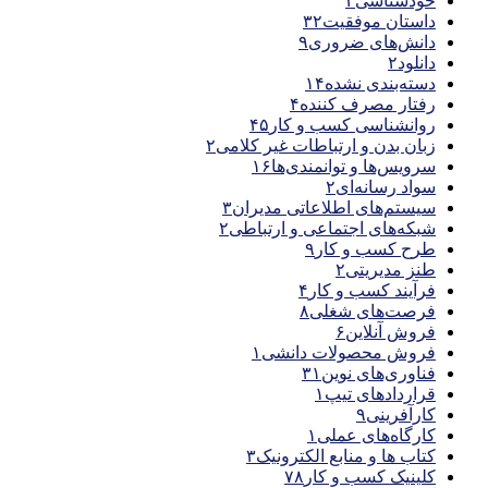
خودشناسی
۲
داستان موفقیت
۳۲
دانش‌های ضروری
۹
دانلود
۲
دسته‌بندی نشده
۱۴
رفتار مصرف کننده
۴
روانشناسی کسب و کار
۴۵
زبان بدن و ارتباطات غیر کلامی
۲
سرویس‌ها و توانمندی‌ها
۱۶
سواد رسانه‌ای
۲
سیستم‌های اطلاعاتی مدیران
۳
شبکه‌های اجتماعی و ارتباطی
۲
طرح کسب و کار
۹
طنز مدیریتی
۲
فرآیند کسب و کار
۴
فرصت‌های شغلی
۸
فروش آنلاین
۶
فروش محصولات دانشی
۱
فناوری‌های نوین
۳۱
قراردادهای تیپ
۱
کارآفرینی
۹
کارگاه‌های عملی
۱
کتاب ها و منابع الکترونیک
۳
کلینیک کسب و کار
۷۸