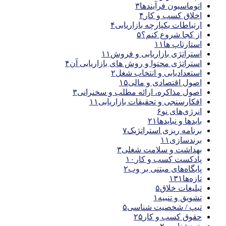
اتوماسیون فرآیندها
۳
اخلاق کسب و کار
۴
ارتباطات یکپارچه بازاریابی
۴
از کجا شروع کنم؟
۵
استارتاپ ها
۱۱
استراتژی بازاریابی و فروش
۱۱
استراتژی محتوا و روش های بازاریابی آن
۴
استعدادیابی و انتخاب شغل
۲
اصول اقتصادی و مالی
۱۵
اصول مذاکره، ارائه مطلب و سخنرانی
۳
افکارسنجی و تحقیقات بازاریابی
۱۱
انرژی‌های نو
۶
بایدها و نبایدها
۲۱
برنامه ریزی استراتژیک
۷
برندسازی
۱۱
بهداشت و سلامت شغلی
۳
پادکست کسب و کار
۱۰
پایگاه‌های مبتنی بر وب
۲
تازه‌ها
۱۳۱
تبلیغات خلاق
۵
تشویق و تنبیه
۱
تیپ / شخصیت شناسی
۵
حقوق کسب و کار
۲۵