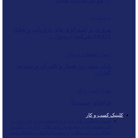
۱۰ ویژگی مدیران چابک
برندسازی
مروری بر استراتژی های بازاریابی و تحلیل
SWOT شرکت « ردبول…
اصول اقتصادی و مالی
پایان سود روز شمار و تاثیر آن بر سپرده
گذاران
طرح کسب و کار
فرانچایز چیست؟
کلینیک کسب و کار
همه
ارتباطات یکپارچه بازاریابی
استراتژی بازاریابی و
فروش
استراتژی محتوا و روش های بازاریابی آن
اصول
مذاکره، ارائه مطلب و سخنرانی
بایدها و نبایدها
برنامه