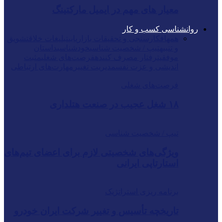
معیار های مهم در ایمیل مارکتینگ
روانشناسی کسب و کار
همه
افکارسنجی و تحقیقات بازاریابی
تبلیغات خلاق
تشویق
و تنبیه
تیپ / شخصیت شناسی
خودشناسی
داستان
موفقیت
رفتار مصرف کننده
فرصت‌های شغلی
مثبت
اندیشی و عزت نفس
مدیریت تغییر
مهارت‌های ارتباطی
فرصت‌های شغلی
۱۸ شغل عجیب در صنعت هتلداری
تیپ / شخصیت شناسی
ویژگی‌های شخصیتی لازم برای اعضای تیم‌های
استارتاپی ایرانی
برنامه ریزی استراتژیک
تاریخچه تأسیس و تغییر شرکت ایران خودرو