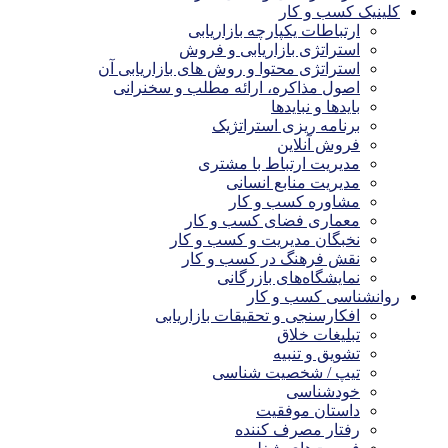
کلینیک کسب و کار
ارتباطات یکپارچه بازاریابی
استراتژی بازاریابی و فروش
استراتژی محتوا و روش های بازاریابی آن
اصول مذاکره، ارائه مطلب و سخنرانی
بایدها و نبایدها
برنامه ریزی استراتژیک
فروش آنلاین
مدیریت ارتباط با مشتری
مدیریت منابع انسانی
مشاوره کسب و کار
معماری فضای کسب و کار
نخبگان مدیریت و کسب و کار
نقش فرهنگ در کسب و کار
نمایشگاه‌های بازرگانی
روانشناسی کسب و کار
افکارسنجی و تحقیقات بازاریابی
تبلیغات خلاق
تشویق و تنبیه
تیپ / شخصیت شناسی
خودشناسی
داستان موفقیت
رفتار مصرف کننده