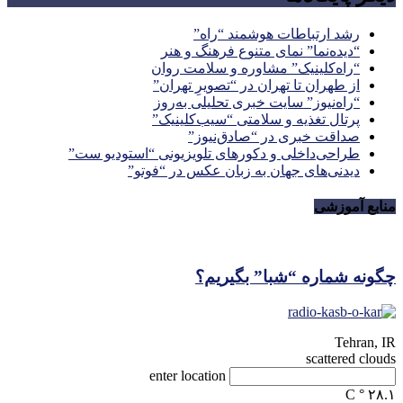
رشد ارتباطات هوشمند “راه”
“دیده‌نما” نمای متنوع فرهنگ و هنر
“راه‌کلینیک” مشاوره و سلامت روان
از طهران تا تهران در “تصویرِ تهران”
“راه‌نیوز” سایت خبری تحلیلی به‌روز
پرتال تغذیه و سلامتی “سیب‌کلینیک”
صداقت خبری در “صادق‌نیوز”
طراحی‌داخلی و دکورهای تلویزیونی “استودیو ست”
دیدنی‌های جهان به زبان عکس در “فوتو”
منابع آموزشی
چگونه شماره “شبا” بگیریم؟
Tehran, IR
scattered clouds
enter location
C
°
۲۸.۱