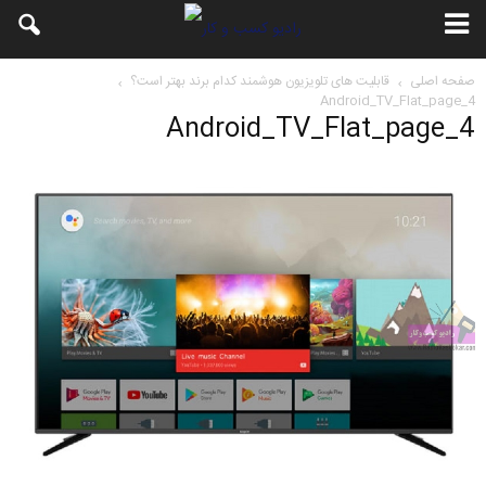
صفحه اصلی
قابلیت های تلویزیون هوشمند کدام برند بهتر است؟
Android_TV_Flat_page_4
Android_TV_Flat_page_4