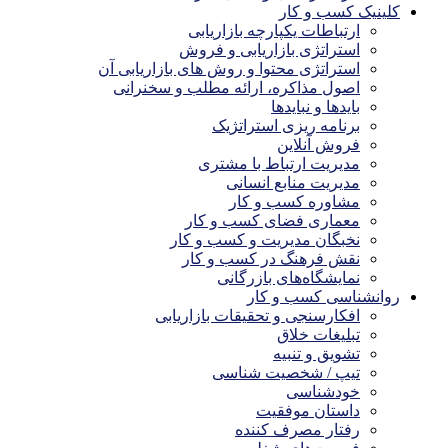
کلینیک کسب و کار
ارتباطات یکپارچه بازاریابی
استراتژی بازاریابی و فروش
استراتژی محتوا و روش های بازاریابی آن
اصول مذاکره، ارائه مطلب و سخنرانی
بایدها و نبایدها
برنامه ریزی استراتژیک
فروش آنلاین
مدیریت ارتباط با مشتری
مدیریت منابع انسانی
مشاوره کسب و کار
معماری فضای کسب و کار
نخبگان مدیریت و کسب و کار
نقش فرهنگ در کسب و کار
نمایشگاه‌های بازرگانی
روانشناسی کسب و کار
افکارسنجی و تحقیقات بازاریابی
تبلیغات خلاق
تشویق و تنبیه
تیپ / شخصیت شناسی
خودشناسی
داستان موفقیت
رفتار مصرف کننده