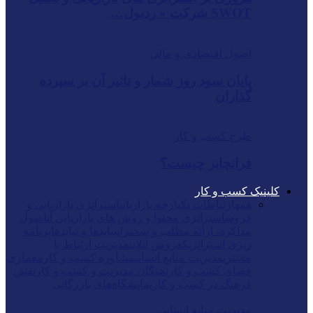
SWOT شرکت « ردبول…
اصول اقتصادی و مالی
پایان سود روز شمار و تاثیر آن بر سپرده
گذاران
طرح کسب و کار
فرانچایز چیست؟
کلینیک کسب و کار
همه
ارتباطات یکپارچه بازاریابی
استراتژی بازاریابی و
فروش
استراتژی محتوا و روش های بازاریابی آن
اصول
مذاکره، ارائه مطلب و سخنرانی
بایدها و نبایدها
برنامه
ریزی استراتژیک
فروش آنلاین
مدیریت ارتباط با
مشتری
مدیریت منابع انسانی
مشاوره کسب و کار
معماری
فضای کسب و کار
نخبگان مدیریت و کسب و کار
نقش
فرهنگ در کسب و کار
نمایشگاه‌های بازرگانی
مدیریت منابع انسانی