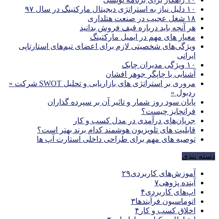
۱۰ دلیل نیاز به استراتژی دیجیتال مارکتینگ در سال ۹۷
۱۸ شغل عجیب در صنعت هتلداری
هر آنچه باید درباره قیف فروش بدانید
معیار های مهم در ایمیل مارکتینگ
ویژگی‌های شخصیتی لازم برای اعضای تیم‌های استارتاپی
ایرانی
۱۰ ویژگی مدیران چابک
آشنایی با چاپگر جوهر افشان
مروری بر استراتژی های بازاریابی و تحلیل SWOT شرکت «
ردبول »
پایان سود روز شمار و تاثیر آن بر سپرده گذاران
فرانچایز چیست؟
جریان‌های درآمدی در مدل کسب و کار
قابلیت های تلویزیون هوشمند کدام برند بهتر است؟
توصیه های مهم برای طراحی داخلی استارت آپ‌ ها
دسته بندی
آموزش‌های کاربردی
۲۹
آینده پژوهی
۷
اپ‌های کاربردی
۴
اتوماسیون فرآیندها
۳
اخلاق کسب و کار
۴