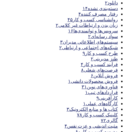
دانلود
۲
دسته‌بندی نشده
۱۴
رفتار مصرف کننده
۴
روانشناسی کسب و کار
۴۵
زبان بدن و ارتباطات غیر کلامی
۲
سرویس‌ها و توانمندی‌ها
۱۶
سواد رسانه‌ای
۲
سیستم‌های اطلاعاتی مدیران
۳
شبکه‌های اجتماعی و ارتباطی
۲
طرح کسب و کار
۹
طنز مدیریتی
۲
فرآیند کسب و کار
۴
فرصت‌های شغلی
۸
فروش آنلاین
۶
فروش محصولات دانشی
۱
فناوری‌های نوین
۳۱
قراردادهای تیپ
۱
کارآفرینی
۹
کارگاه‌های عملی
۱
کتاب ها و منابع الکترونیک
۳
کلینیک کسب و کار
۷۸
گالری
۷۲
مثبت اندیشی و عزت نفس
۴
مدرسه کسب و کار
۶۰