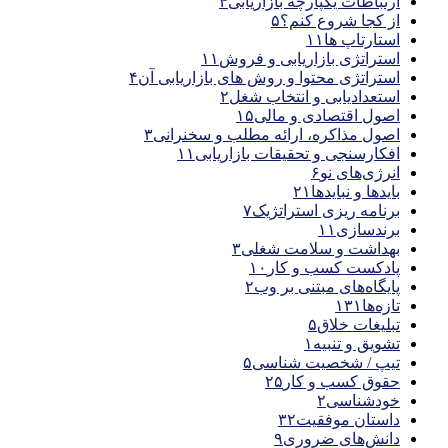
ارتباطات یکپارچه بازاریابی
۴
از کجا شروع کنم؟
۵
استارتاپ ها
۱۱
استراتژی بازاریابی و فروش
۱۱
استراتژی محتوا و روش های بازاریابی آن
۴
استعدادیابی و انتخاب شغل
۲
اصول اقتصادی و مالی
۱۵
اصول مذاکره، ارائه مطلب و سخنرانی
۳
افکارسنجی و تحقیقات بازاریابی
۱۱
انرژی‌های نو
۶
بایدها و نبایدها
۲۱
برنامه ریزی استراتژیک
۷
برندسازی
۱۱
بهداشت و سلامت شغلی
۳
پادکست کسب و کار
۱۰
پایگاه‌های مبتنی بر وب
۲
تازه‌ها
۱۳۱
تبلیغات خلاق
۵
تشویق و تنبیه
۱
تیپ / شخصیت شناسی
۵
حقوق کسب و کار
۲۵
خودشناسی
۲
داستان موفقیت
۳۲
دانش‌های ضروری
۹