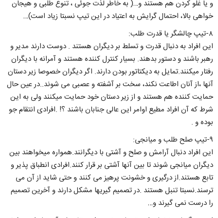
و یا غلو کردن هم هستند و…( به خاطر لذت جوئی ، تنوع طلبی و هیجان
خواهی بالا، احتمال گرایش به اعتیاد در این تیپ نسبتا زیاد است)…
۸-تیپ چالشگر یا قدرت طلب:
این افراد به دنبال قدرت و تسلط بر دیگران هستند . دوست دارند مدیر و
رهبر باشند و دستور بدهند. بسیار کنترل کننده هستند و آمرانه با دیگران
رفتار میکنند.تمایل به دیکتاتور بودن دارند. اگر دیگران خصوصا زیر دستان
آنها ،از آنان اطاعت نکند، سخت بر آشفته و عصبی می شوند..در عین حال
حمایت کننده هم هستند و از زیر دستان خود حمایت میکنند ولی به این
شرط که آن افراد مطیع اوامر این عالی جنابان باشند ؟! .افرادی انتقام جو
بوده و .
۹-تیپ صلح طلب و میانجی:
این افراد دنبال آرامش و صلح و آشتی با دیگرانند.همواره میخواهند بین
دیگران میانجی شوند تا بین آنها آشتی بر قرار کنند.افرادی انطباق پذیر و
تابع هستند.از درگیری و خشونت پرهیز می کنند و حتی شاید از آن می
ترسند.نسبتا تنبل هستند .در تصمیم گیریها مشکل دارند و آخرین تصمیم
را درست نمی گیرند و…