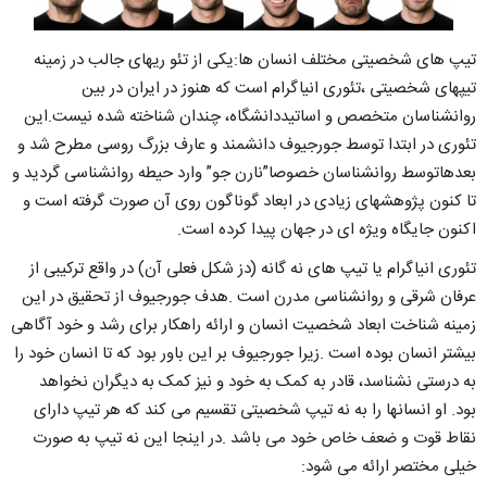
تیپ های شخصیتی مختلف انسان ها:یکی از تئو ریهای جالب در زمینه
تیپهای شخصیتی ،تئوری انیاگرام است که هنوز در ایران در بین
روانشناسان متخصص و اساتیددانشگاه، چندان شناخته شده نیست.این
تئوری در ابتدا توسط جورجیوف دانشمند و عارف بزرگ روسی مطرح شد و
بعدهاتوسط روانشناسان خصوصا”نارن جو” وارد حیطه روانشناسی گردید و
تا کنون پژوهشهای زیادی در ابعاد گوناگون روی آن صورت گرفته است و
اکنون جایگاه ویژه ای در جهان پیدا کرده است.
تئوری انیاگرام یا تیپ های نه گانه (دز شکل فعلی آن) در واقع ترکیبی از
عرفان شرقی و روانشناسی مدرن است .هدف جورجیوف از تحقیق در این
زمینه شناخت ابعاد شخصیت انسان و ارائه راهکار برای رشد و خود آگاهی
بیشتر انسان بوده است .زیرا جورجیوف بر این باور بود که تا انسان خود را
به درستی نشناسد، قادر به کمک به خود و نیز کمک به دیگران نخواهد
بود. او انسانها را به نه تیپ شخصیتی تقسیم می کند که هر تیپ دارای
نقاط قوت و ضعف خاص خود می باشد .در اینجا این نه تیپ به صورت
خیلی مختصر ارائه می شود: