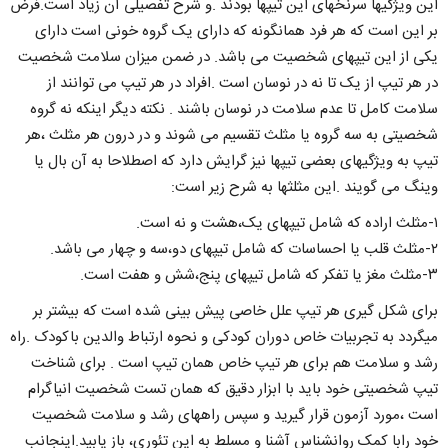
این ویژگیها سرنخهای این تیپها بودند .و شرح تفصیلی آن زیاد است.فرض
بر این است که هر فرد همانگونه که دارای یک گروه خونی است دارای
یکی از این تیپهای شخصیت می باشد. در ضمن میزان سلامت شخصیت
در هر تیپ از یک تا نه در نوسان است .افراد در هر تیپ می توانند از
سلامت کامل تا عدم سلامت در نوسان باشند . نکته دیگر اینکه نه گروه
شخصیتی به سه گروه یا مثلث تقسیم می شوند و در درون هر مثلث ،هر
تیپ به ویژگیهای بعضی تیپها نیز گرایش دارد که اصطلاحا به آن بال یا
وینگ می گویند .این مثلثها به شرح زیر است:
۱-مثلث اراده که شامل تیپهای یک،هشت و نه است.
۲-مثلث قلب یا احساسات که شامل تیپهای دو،سه و چهار می باشد.
۳-مثلث مغز یا تفکر که شامل تیپهای پنج،شش و هفت است.
برای شکل گیری هر تیپ علل خاصی پیش بینی شده است که بیشتر بر
میگردد به تجربیات خاص دوران کودکی و نحوه ارتباط والدین باکودک .راه
رشد و سلامت هم برای هر تیپ خاص همان تیپ است . برای شناخت
تیپ شخصیتی خود باید با ابزار دقیق که همان تست شخصیت انیاگرام
است ،مورد آزمون قرار گیرید و سپس راههای رشد و سلامت شخصیت
خود رابا کمک روانشناس آشنا و مسلط به این تئوری، باز یابید.اینجانب