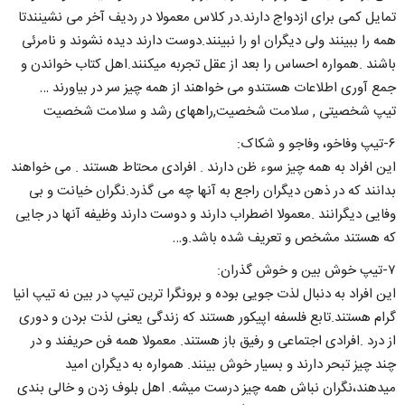
تمایل کمی برای ازدواج دارند.در کلاس معمولا در ردیف آخر می نشینندتا
همه را ببینند ولی دیگران او را نبینند.دوست دارند دیده نشوند و نامرئی
باشند .همواره احساس را بعد از عقل تجربه میکنند.اهل کتاب خواندن و
جمع آوری اطلاعات هستندو می خواهند از همه چیز سر در بیاورند …
تیپ شخصیتی , سلامت شخصیت,راههای رشد و سلامت شخصیت
۶-تیپ وفاخو، وفاجو و شکاک:
این افراد به همه چیز سوء ظن دارند . افرادی محتاط هستند . می خواهند
بدانند که در ذهن دیگران راجع به آنها چه می گذرد.نگران خیانت و بی
وفایی دیگرانند .معمولا اضطراب دارند و دوست دارند وظیفه آنها در جایی
که هستند مشخص و تعریف شده باشد.و…
۷-تیپ خوش بین و خوش گذران:
این افراد به دنبال لذت جویی بوده و برونگرا ترین تیپ در بین نه تیپ انیا
گرام هستند.تابع فلسفه اپیکور هستند که زندگی یعنی لذت بردن و دوری
از درد .افرادی اجتماعی و رفیق باز هستند. معمولا همه فن حریفند و در
چند چیز تبحر دارند و بسیار خوش بینند. همواره به دیگران امید
میدهند،نگران نباش همه چیز درست میشه. اهل بلوف زدن و خالی بندی