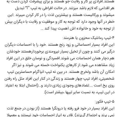
هستند.افرادی پر کار و رقابت جو هستند و برای پیشرفت کردن دست به
هر اقدامی که لازم باشد میزنند. در حالت افراطی به تیپ “آ” تبدیل
میشوند و ورکالیست هستند و بیشترین لذت را در کار کردن میبرند .این
خطر در آنها وجود دارد که توجه به کار و موفقیت و رقابت با دیگران بیش
از توجه به خود و خانواده اش اهمیت پیدا کند …
۴-تیپ رمانتیک محزون یا هنرمند:
این افراد بسیار احساساتی و زود رنج هستند .خود را با احساسات دیگران
درگیر می کنند و چون از تخیل بسیار نیرومندی برخوردارهستند خودشان
هم دچار همان احساسات می شوند.افسردگی و نوسان خلق در این افراد
زیاد مشاهده می شود.از کارهای یکنواخت خسته می شوند و نیز اگر
امکان آن باشد ولخرج هستند. در بین نه تیپ انیاگرام حساسترین تیپ
شخصیتی، افراد تیپ چهار هستند و زندگی در کنار این افراد مثل راه رفتن
روی یخ است ….تضادهای وجودی زیادی دارند و…(احتمال ابتلا به اعتیاد
در این تیپ، به نسبت سایر تیپها ،بیشتر است).
۵-تیپ فکور:
این افراد بسیار در خود فرو رفته یا درونگرا هستند (از بودن در جمع لذت
نمی برند و اجتماع گریزند) .قادر به ابراز احساسات خود نیستند و معمولا