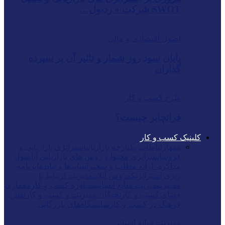
SWOT شرکت « ردبول…
اصول اقتصادی و مالی
پایان سود روز شمار و تاثیر آن بر سپرده
گذاران
طرح کسب و کار
فرانچایز چیست؟
کلینیک کسب و کار
همه
ارتباطات یکپارچه بازاریابی
استراتژی بازاریابی و
فروش
استراتژی محتوا و روش های بازاریابی آن
اصول
مذاکره، ارائه مطلب و سخنرانی
بایدها و نبایدها
برنامه
ریزی استراتژیک
فروش آنلاین
مدیریت ارتباط با
مشتری
مدیریت منابع انسانی
مشاوره کسب و کار
معماری
فضای کسب و کار
نخبگان مدیریت و کسب و کار
نقش
فرهنگ در کسب و کار
نمایشگاه‌های بازرگانی
مدیریت منابع انسانی