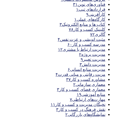
فناوری‌های نوین
۳۱
قراردادهای تیپ
۱
کارآفرینی
۹
کارگاه‌های عملی
۱
کتاب ها و منابع الکترونیک
۳
کلینیک کسب و کار
۷۸
گالری
۷۲
مثبت اندیشی و عزت نفس
۴
مدرسه کسب و کار
۶۰
مدیریت ارتباط با مشتری
۱۲
مدیریت پروژه
۲
مدیریت تغییر
۹
مدیریت دانش
۳
مدیریت منابع انسانی
۶
مزیت رقابتی و مبانی قدرت
۴
مشاوره کسب و کار
۳۷
معماری سازمانی
۲
معماری فضای کسب و کار
۳
منابع آموزشی
۱۹
مهارت‌های ارتباطی
۷
نخبگان مدیریت و کسب و کار
۱۱
نقش فرهنگ در کسب و کار
۳
نمایشگاه‌های بازرگانی
۲