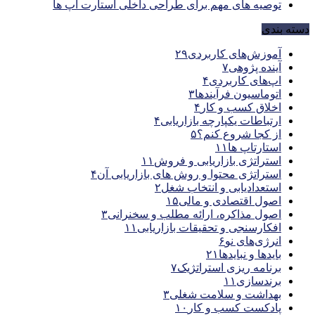
توصیه های مهم برای طراحی داخلی استارت آپ‌ ها
دسته بندی
آموزش‌های کاربردی
۲۹
آینده پژوهی
۷
اپ‌های کاربردی
۴
اتوماسیون فرآیندها
۳
اخلاق کسب و کار
۴
ارتباطات یکپارچه بازاریابی
۴
از کجا شروع کنم؟
۵
استارتاپ ها
۱۱
استراتژی بازاریابی و فروش
۱۱
استراتژی محتوا و روش های بازاریابی آن
۴
استعدادیابی و انتخاب شغل
۲
اصول اقتصادی و مالی
۱۵
اصول مذاکره، ارائه مطلب و سخنرانی
۳
افکارسنجی و تحقیقات بازاریابی
۱۱
انرژی‌های نو
۶
بایدها و نبایدها
۲۱
برنامه ریزی استراتژیک
۷
برندسازی
۱۱
بهداشت و سلامت شغلی
۳
پادکست کسب و کار
۱۰