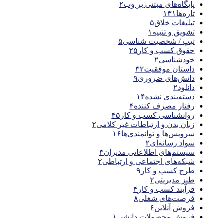
پایگاه‌های مبتنی بر وب
۲
تازه‌ها
۱۳۱
تبلیغات خلاق
۵
تشویق و تنبیه
۱
تیپ / شخصیت شناسی
۵
حقوق کسب و کار
۲۵
خودشناسی
۲
داستان موفقیت
۳۲
دانش‌های ضروری
۹
دانلود
۲
دسته‌بندی نشده
۱۴
رفتار مصرف کننده
۴
روانشناسی کسب و کار
۴۵
زبان بدن و ارتباطات غیر کلامی
۲
سرویس‌ها و توانمندی‌ها
۱۶
سواد رسانه‌ای
۲
سیستم‌های اطلاعاتی مدیران
۳
شبکه‌های اجتماعی و ارتباطی
۲
طرح کسب و کار
۹
طنز مدیریتی
۲
فرآیند کسب و کار
۴
فرصت‌های شغلی
۸
فروش آنلاین
۶
فروش محصولات دانشی
۱