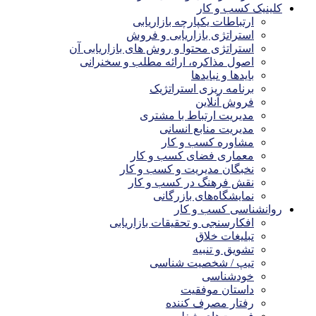
کلینیک کسب و کار
ارتباطات یکپارچه بازاریابی
استراتژی بازاریابی و فروش
استراتژی محتوا و روش های بازاریابی آن
اصول مذاکره، ارائه مطلب و سخنرانی
بایدها و نبایدها
برنامه ریزی استراتژیک
فروش آنلاین
مدیریت ارتباط با مشتری
مدیریت منابع انسانی
مشاوره کسب و کار
معماری فضای کسب و کار
نخبگان مدیریت و کسب و کار
نقش فرهنگ در کسب و کار
نمایشگاه‌های بازرگانی
روانشناسی کسب و کار
افکارسنجی و تحقیقات بازاریابی
تبلیغات خلاق
تشویق و تنبیه
تیپ / شخصیت شناسی
خودشناسی
داستان موفقیت
رفتار مصرف کننده