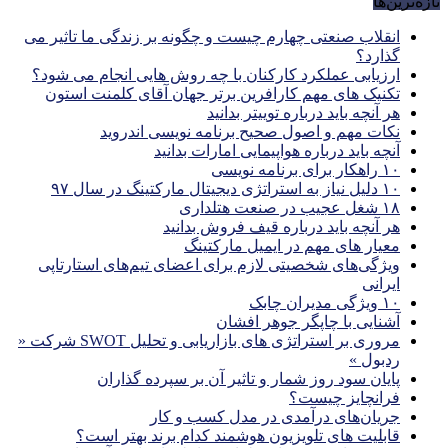
تازه‌ترین‌ها
انقلاب صنعتی چهارم چیست و چگونه بر زندگی ما تاثیر می
گذارد؟
ارزیابی عملکرد کارکنان با چه روش هایی انجام می شود؟
تکنیک های مهم کارافرین برتر جهان آقای کلمنت استون
هر آنچه باید درباره توییتر بدانید
نکات مهم و اصول صحیح برنامه نویسی اندروید
آنچه باید درباره هواپیمایی امارات بدانید
۱۰ راهکار برای برنامه نویسی
۱۰ دلیل نیاز به استراتژی دیجیتال مارکتینگ در سال ۹۷
۱۸ شغل عجیب در صنعت هتلداری
هر آنچه باید درباره قیف فروش بدانید
معیار های مهم در ایمیل مارکتینگ
ویژگی‌های شخصیتی لازم برای اعضای تیم‌های استارتاپی
ایرانی
۱۰ ویژگی مدیران چابک
آشنایی با چاپگر جوهر افشان
مروری بر استراتژی های بازاریابی و تحلیل SWOT شرکت «
ردبول »
پایان سود روز شمار و تاثیر آن بر سپرده گذاران
فرانچایز چیست؟
جریان‌های درآمدی در مدل کسب و کار
قابلیت های تلویزیون هوشمند کدام برند بهتر است؟